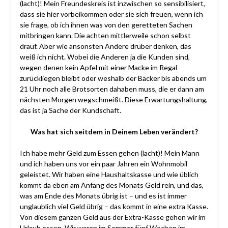
(lacht)! Mein Freundeskreis ist inzwischen so sensibilisiert,
dass sie hier vorbeikommen oder sie sich freuen, wenn ich
sie frage, ob ich ihnen was von den geretteten Sachen
mitbringen kann. Die achten mittlerweile schon selbst
drauf. Aber wie ansonsten Andere drüber denken, das
weiß ich nicht. Wobei die Anderen ja die Kunden sind,
wegen denen kein Apfel mit einer Macke im Regal
zurückliegen bleibt oder weshalb der Bäcker bis abends um
21 Uhr noch alle Brotsorten dahaben muss, die er dann am
nächsten Morgen wegschmeißt. Diese Erwartungshaltung,
das ist ja Sache der Kundschaft.
Was hat sich seitdem in Deinem Leben verändert?
Ich habe mehr Geld zum Essen gehen (lacht)! Mein Mann
und ich haben uns vor ein paar Jahren ein Wohnmobil
geleistet. Wir haben eine Haushaltskasse und wie üblich
kommt da eben am Anfang des Monats Geld rein, und das,
was am Ende des Monats übrig ist – und es ist immer
unglaublich viel Geld übrig – das kommt in eine extra Kasse.
Von diesem ganzen Geld aus der Extra-Kasse gehen wir im
Urlaub essen. Wir waren im Sommer fünf Wochen im